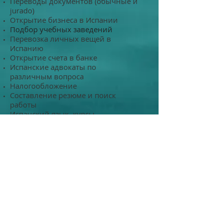
Переводы документов (обычные и
jurado)
Открытие бизнеса в Испании
Подбор учебных заведений
Перевозка личных вещей в
Испанию
Открытие счета в банке
Испанские адвокаты по
различным вопроса
Налогообложение
Составление резюме и поиск
работы
Испанский язык, курсы,
репетиторы
Вопросы медицины
Образование в Испании
Создание веб сайтов для вашего
бизнеса
О НАС