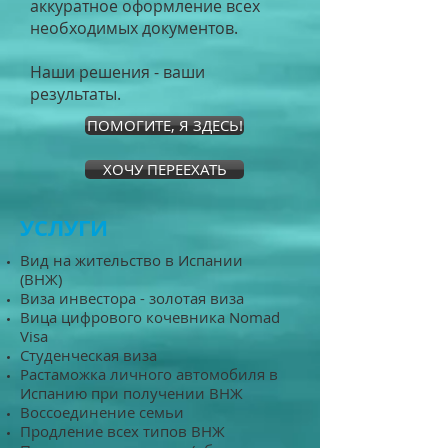
аккуратное оформление всех
необходимых документов.
Наши решения - ваши
результаты.
ПОМОГИТЕ, Я ЗДЕСЬ!
ХОЧУ ПЕРЕЕХАТЬ
​УСЛУГИ
Вид на жительство в Испании
(ВНЖ)
Виза инвестора - золотая виза
Вица цифрового кочевника Nomad
Visa
Студенческая виза
Растаможка личного автомобиля в
Испанию при получении ВНЖ
Воссоединение семьи
Продление всех типов ВНЖ